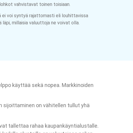
ohkot vahvistavat toinen toisiaan.
ä ei voi syntyä rajattomasti eli louhittavissa
pi, millaisia valuuttoja ne voivat olla.
 helppo käyttää sekä nopea. Markkinoiden
 sijoittaminen on vähitellen tullut yhä
avat tallettaa rahaa kaupankäyntialustalle.