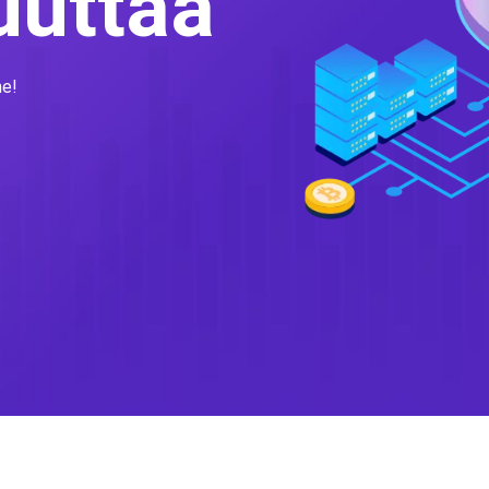
uuttaa
me!