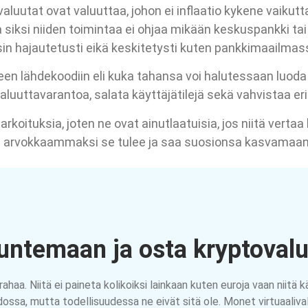
aluutat ovat valuuttaa, johon ei inflaatio kykene vaikutt
a siksi niiden toimintaa ei ohjaa mikään keskuspankki ta
ysin hajautetusti eikä keskitetysti kuten pankkimaailmas
een lähdekoodiin eli kuka tahansa voi halutessaan luod
valuuttavarantoa, salata käyttäjätilejä sekä vahvistaa e
arkoituksia, joten ne ovat ainutlaatuisia, jos niitä vert
sitä arvokkaammaksi se tulee ja saa suosionsa kasvamaan
untemaan ja osta kryptoval
ahaa. Niitä ei paineta kolikoiksi lainkaan kuten euroja vaan niitä k
ossa, mutta todellisuudessa ne eivät sitä ole. Monet virtuaaliv