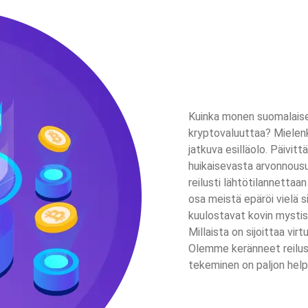
Kuinka monen suomalaise
kryptovaluuttaa? Mielenk
jatkuva esilläolo. Päivitt
huikaisevasta arvonnousus
reilusti lähtötilannettaan
osa meistä epäröi vielä s
kuulostavat kovin mystisil
Millaista on sijoittaa virt
Olemme keränneet reilust
tekeminen on paljon hel