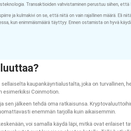
steknologia. Transaktioiden vahvistaminen perustuu siihen, että l
rre ja kulmakivi on se, että niitä on vain rajallinen määrä. Eli niit
essa, kun enimmäismäärä täyttyy. Ennen ostamista on hyvä käydä lä
luuttaa?
 sellaiselta kaupankäyntialustalta, joka on turvallinen,
n esimerkiksi Coinmotion.
 ja sen jälkeen tehdä oma ratkaisunsa. Kryptovaluuttoihin
huomattavasti enemmän tarjolla kuin aikaisemmin.
keskenään, voi samalla käydä läpi, mitkä ovat erilaiset t