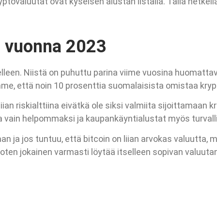
ptovaluutat ovat kyseisen alustan listalla. Tällä hetkellä
a vuonna 2023
leen. Niistä on puhuttu parina viime vuosina huomattava
me, että noin 10 prosenttia suomalaisista omistaa kryp
liian riskialttiina eivätkä ole siksi valmiita sijoittamaan 
na vain helpommaksi ja kaupankäyntialustat myös turval
an ja jos tuntuu, että bitcoin on liian arvokas valuutta,
ten jokainen varmasti löytää itselleen sopivan valuutan