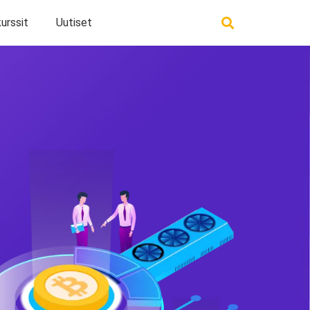
urssit
Uutiset