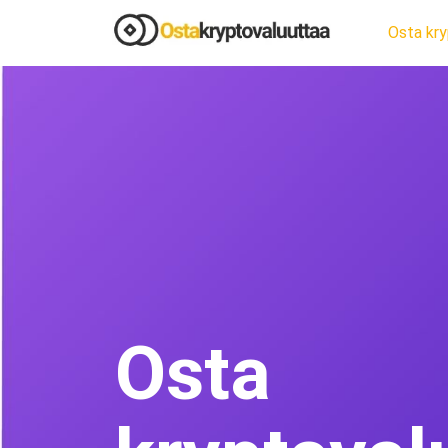
Osta kry
Osta