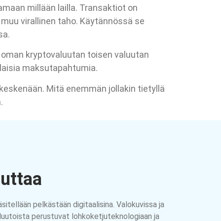
amaan millään lailla. Transaktiot on
i muu virallinen taho. Käytännössä se
sa.
a oman kryptovaluutan toisen valuutan
rilaisia maksutapahtumia.
aa keskenään. Mitä enemmän jollakin tietyllä
.
uuttaa
äsitellään pelkästään digitaalisina. Valokuvissa ja
aluutoista perustuvat lohkoketjuteknologiaan ja