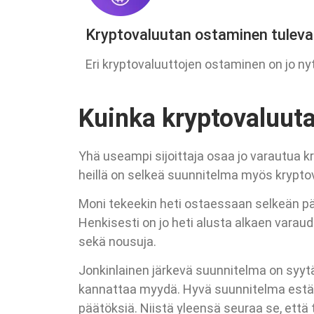
Kryptovaluutan ostaminen tulev
Eri kryptovaluuttojen ostaminen on jo nyt
Kuinka kryptovaluut
Yhä useampi sijoittaja osaa jo varautua k
heillä on selkeä suunnitelma myös kryptova
Moni tekeekin heti ostaessaan selkeän pää
Henkisesti on jo heti alusta alkaen varau
sekä nousuja.
Jonkinlainen järkevä suunnitelma on syytä 
kannattaa myydä. Hyvä suunnitelma estää s
päätöksiä. Niistä yleensä seuraa se, että