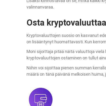
Lisäksi kiinnostavaa on se, mitkä kaikki kry
valinnanvaraa.
Osta kryptovaluutta
Kryptovaluuttojen suosio on kasvanut edel
on lisääntynyt huomattavasti. Kun kerrom
Moni sijoittaja pitää näitä valuuttoja vielä 
kryptovaluuttojen ostaminen on tullut ai
Niihin voi sijoittaa pienen summan kerralla
määrä on tänä päivänä melkoisen huima, jo