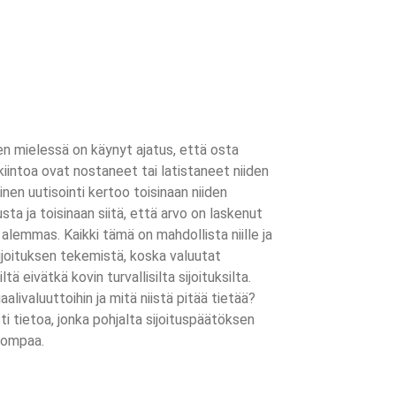
n mielessä on käynyt ajatus, että osta
iintoa ovat nostaneet tai latistaneet niiden
äinen uutisointi kertoo toisinaan niiden
ta ja toisinaan siitä, että arvo on laskenut
 alemmas. Kaikki tämä on mahdollista niille ja
ijoituksen tekemistä, koska valuutat
tä eivätkä kovin turvallisilta sijoituksilta.
uaalivaluuttoihin ja mitä niistä pitää tietää?
i tietoa, jonka pohjalta sijoituspäätöksen
pompaa.