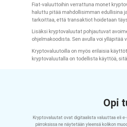
Fiat-valuuttoihin verrattuna monet kryptov
haluttu pitää mahdollisimman edullisina j
tarkoittaa, että transaktiot hoidetaan tä
Lisäksi kryptovaluutat pohjautuvat avoim
ohjelmakoodista. Sen avulla voi ylläpitää 
Kryptovaluutoilla on myös erilaisia käyttöt
kryptovaluutalla on todellista käyttöä, 
Opi t
Kryptovaluutat ovat digitaalista valuuttaa eli e-r
piirroksissa ne näytetään yleensä kolikon muod