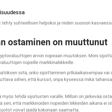
aisuudessa
 tehty suhteellisen helpoksi ja niiden suosion kasvaessa
an ostaminen on muuttunut
ryptovaluuttojen arvon nopeaan muutoksen. Moni sijoitt
luuttojen nopeille markkinaliikkeille.
töksen siitä, onko sijoittaminen pitkäaikaisempaa vai o
duttava siihen, että kurssit, onpa kyseessä mikä tahansa
myös tehdä sijoitusten varalle. Milloin on järkevää ostaa
en, että markkinoiden nopeiden liikkeiden aikana ei iske
 tuotot voivat jäädä kokonaan saamatta.